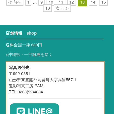
≪ 前へ
1
…
9
10
11
12
13
14
15
16
次へ ≫
shop
店舗情報
送料全国一律 880円
※沖縄県・一部離島を除く
写真送付先
〒992-0351
山形県東置賜郡高畠町大字高畠557-1
遺影写真工房-PAM
TEL 0238(52)4884