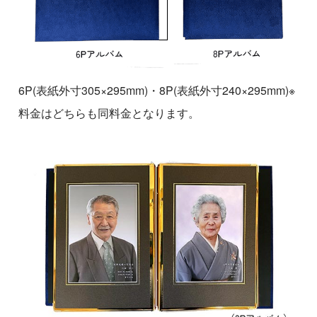
6P(表紙外寸305×295mm)・8P(表紙外寸240×295mm)※
料金はどちらも同料金となります。