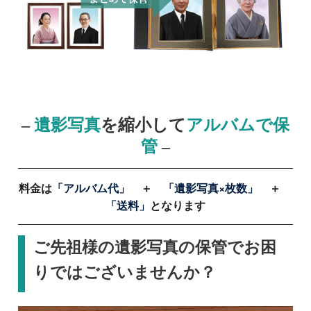
–
遺影写真
を縮小して
アルバムで保
管
–
料金は
「アルバム代」
＋
「遺影写真×枚数」
＋
「送料」
となります
ご先祖様の遺影写真の保管でお困
りではございませんか？