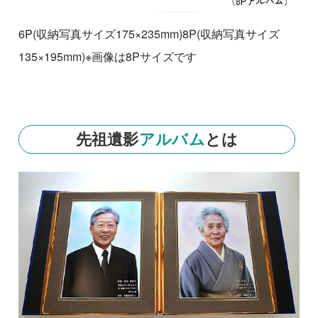
6P(収納写真サイズ175×235mm)8P(収納写真サイズ
135×195mm)※画像は8Pサイズです
先祖遺影
アルバム
とは